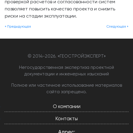
проверкой расчетов и согласованности систем
позволяет повысить качество проекта и снизить
риски на стадии эксплуатации.
« Предыдующая
Следующая »
© 2014-
2026. «ГЕОСТРОЙЭКСПЕРТ»
Негосударственная экспертиза проектной
документации и инженерных изысканий
Полное или частичное использование материалов
сайта запрещено.
О компании
Контакты
Адрес: